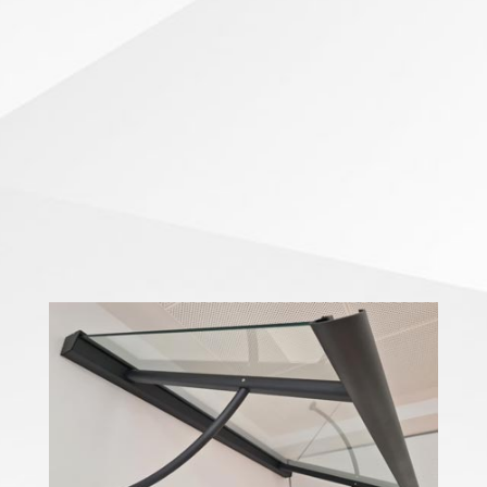
Edelstahl, Acryl- oder Echtglas bieten optimalen
Witterungsschutz. Und schaffen einen einladenden
Eingangsbereich.
Verschieden Modelle und Seitenteile, Gestellfarben
nach Wahl.
Bitte sprechen Sie uns an.