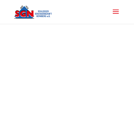
Vordächer
Schlossergenossenschaft
Nürnberg
Beratungstermin
vereinbaren